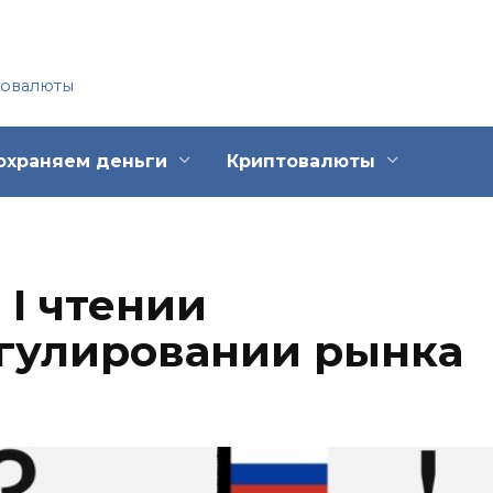
товалюты
охраняем деньги
Криптовалюты
 I чтении
егулировании рынка