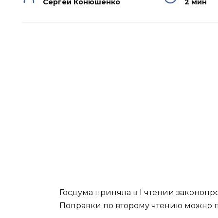
Сергей Конюшенко
2 мин
Госдума приняла в I чтении законоп
Поправки по второму чтению можно п